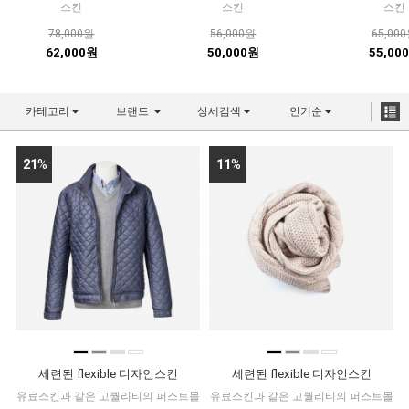
스킨
스킨
스킨
78,000원
56,000원
65,00
62,000원
50,000원
55,00
카테고리
브랜드
상세검색
인기순
21
%
11
%
■
■
■
■
■
■
■
■
세련된 flexible 디자인스킨
세련된 flexible 디자인스킨
유료스킨과 같은 고퀄리티의 퍼스트몰
유료스킨과 같은 고퀄리티의 퍼스트몰