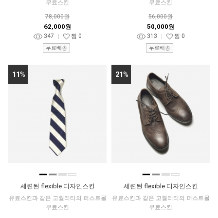
무료스킨
무료스킨
78,000원
56,000원
62,000
50,000
원
원
347
찜
0
313
찜
0
무료배송
무료배송
11
%
21
%
■
■
■
■
■
■
■
■
세련된 flexible 디자인스킨
세련된 flexible 디자인스킨
유료스킨과 같은 고퀄리티의 퍼스트몰
유료스킨과 같은 고퀄리티의 퍼스트몰
무료스킨
무료스킨