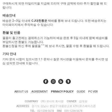
구매하시게 되면 마일리지을 지급해 드리며 구매 금액에 따라 추가 할인을 해 드
립니다.
배송안내
배송은 2~3일 이내에
CJ대한통운
택배를 통해 보내 드립니다. 또한 배송위치는
마이페이지에서 추적하실 수 있습니다.
환불 및 반품
물품이 출고전에는 결제취소가 가능하며 배송 완료 후 5일 이내에 왕복 배송비를
부담하시면 환불도 가능합니다.
환불신청을 하신 후에 물품을 "
" 에 보내 주시면, 물품 수령 후 환불을 해 드립니다.
기타 안내
기타 문의 사항이 있으시면 1:1 문의나 질문 게시판을 이용해서 문의를 주시면 성
심 성의껏 안내해 드립니다.
ABOUT US
AGREEMENT
PRIVACY POLICY
GUIDE
PC VER
COMPANY
(주) 귀사의 회사명
OWNER
김대표
ADDRESS
경기도 성남시 분당구 대왕판교로 670 (유스페이스2)
TEL
02-1234-5678
FAX
031-1234-5678