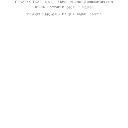
PRIVACY OFFICER
최정보
E-MAIL
yourmail@yourdomain.com
HOSTING PROVIDER
(주)가비아씨엔에스
Copyright ⓒ
(주) 귀사의 회사명
. All Rights Reserved.